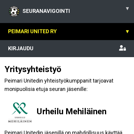
▾
SEURANAVIGOINTI
PEIMARI UNITED RY
▾
KIRJAUDU
Yritysyhteistyö
Peimari Unitedin yhteistyökumppanit tarjoavat
monipuolisia etuja seuran jäsenille:
Urheilu Mehiläinen
Peimari Unitedin jäsenillä on mahdollisuus käyttää