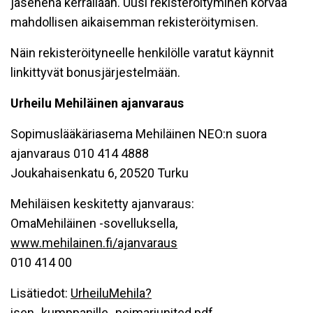
jäsenenä kerrallaan. Uusi rekisteröityminen korvaa
mahdollisen aikaisemman rekisteröitymisen.
Näin rekisteröityneelle henkilölle varatut käynnit
linkittyvät bonusjärjestelmään.
Urheilu Mehiläinen ajanvaraus
Sopimuslääkäriasema Mehiläinen NEO:n suora
ajanvaraus 010 414 4888
Joukahaisenkatu 6, 20520 Turku
Mehiläisen keskitetty ajanvaraus:
OmaMehiläinen -sovelluksella,
www.mehilainen.fi/ajanvaraus
010 414 00
Lisätiedot:
UrheiluMehila?
isen_kumppanille_peimariunited.pdf