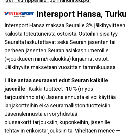
Intersport Hansa, Turku
Intersport Hansa maksaa Seuralle 3% jälkihyvitteen
kaikista toteutuneista ostoista. Ostoihin sisältyy
Seuralta laskutettavat sekä Seuran jäsenten tai
perheen jäsenten Seuran asiakasnumeroille
(=joukkueen nimi/ikäluokka) kirjaamat ostot.
Jälkihyvite maksetaan vuosittain tammikuussa
Liike antaa seuraavat edut Seuran kaikille
jäsenille
: Kaikki tuotteet -10 % (myös
tarjoushinnoista) Jäsenalennusta ei voi käyttää
lahjakortteihin eikä seuramalliston tuotteisiin.
Jäsenalennusta ei voi yhdistää
plussakorttitarjouksiin, kuponkeihin, jäsenille
tehtäviin erikoistarjouksiin tai Viheltäen menee —